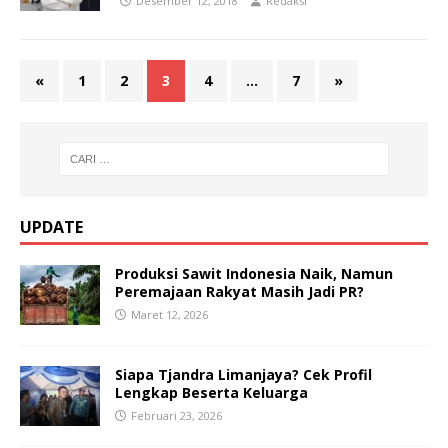
Desember 12, 2018
Redaksi
«
1
2
3
4
…
7
»
UPDATE
Produksi Sawit Indonesia Naik, Namun
Peremajaan Rakyat Masih Jadi PR?
Maret 12, 2026
Siapa Tjandra Limanjaya? Cek Profil
Lengkap Beserta Keluarga
Februari 23, 2026