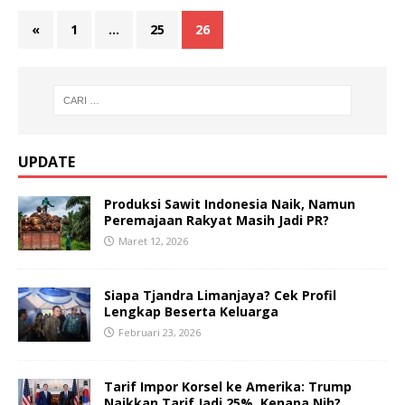
«
1
…
25
26
UPDATE
Produksi Sawit Indonesia Naik, Namun
Peremajaan Rakyat Masih Jadi PR?
Maret 12, 2026
Siapa Tjandra Limanjaya? Cek Profil
Lengkap Beserta Keluarga
Februari 23, 2026
Tarif Impor Korsel ke Amerika: Trump
Naikkan Tarif Jadi 25%, Kenapa Nih?