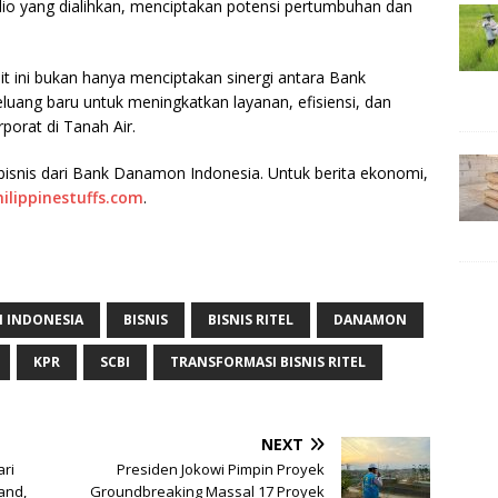
io yang dialihkan, menciptakan potensi pertumbuhan dan
it ini bukan hanya menciptakan sinergi antara Bank
ang baru untuk meningkatkan layanan, efisiensi, dan
porat di Tanah Air.
isnis dari Bank Danamon Indonesia. Untuk berita ekonomi,
hilippinestuffs.com
.
 INDONESIA
BISNIS
BISNIS RITEL
DANAMON
KPR
SCBI
TRANSFORMASI BISNIS RITEL
NEXT
ari
Presiden Jokowi Pimpin Proyek
and,
Groundbreaking Massal 17 Proyek