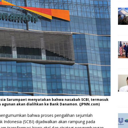
esia Sarumpaet menyatakan bahwa nasabah SCBI, termasuk
pa agunan akan dialihkan ke Bank Danamon. (JPNN.com)
engumumkan bahwa proses pengalihan sejumlah
ank Indonesia (SCBI) dijadwalkan akan rampung pada
m transformasi bisnis ritel dan strategi pengembangan