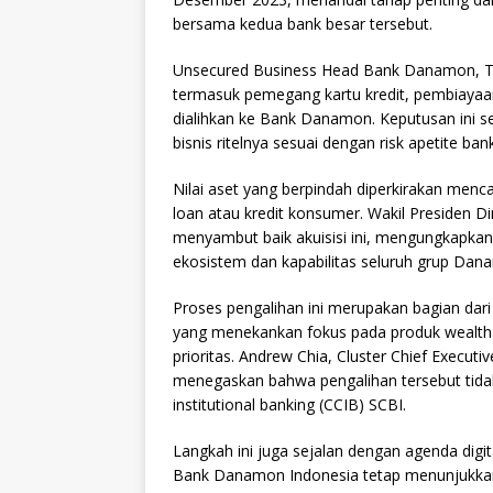
bersama kedua bank besar tersebut.
Unsecured Business Head Bank Danamon, T
termasuk pemegang kartu kredit, pembiayaan
dialihkan ke Bank Danamon. Keputusan ini 
bisnis ritelnya sesuai dengan risk apetite bank
Nilai aset yang berpindah diperkirakan menca
loan atau kredit konsumer. Wakil Presiden D
menyambut baik akuisisi ini, mengungkapk
ekosistem dan kapabilitas seluruh grup Dan
Proses pengalihan ini merupakan bagian dar
yang menekankan fokus pada produk wealth
prioritas. Andrew Chia, Cluster Chief Execut
menegaskan bahwa pengalihan tersebut tida
institutional banking (CCIB) SCBI.
Langkah ini juga sejalan dengan agenda digi
Bank Danamon Indonesia tetap menunjukkan 