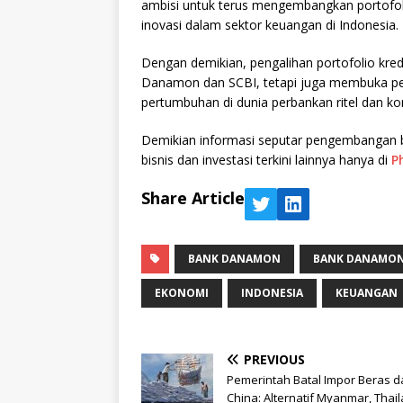
ambisi untuk terus mengembangkan portofol
inovasi dalam sektor keuangan di Indonesia.
Dengan demikian, pengalihan portofolio kred
Danamon dan SCBI, tetapi juga membuka pelu
pertumbuhan di dunia perbankan ritel dan kor
Demikian informasi seputar pengembangan b
bisnis dan investasi terkini lainnya hanya di
P
Share Article
BANK DANAMON
BANK DANAMON
EKONOMI
INDONESIA
KEUANGAN
PREVIOUS
Pemerintah Batal Impor Beras d
China: Alternatif Myanmar, Thail