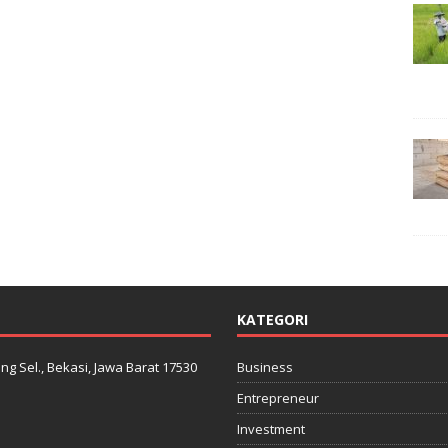
KATEGORI
ng Sel., Bekasi, Jawa Barat 17530
Business
Entrepreneur
Investment