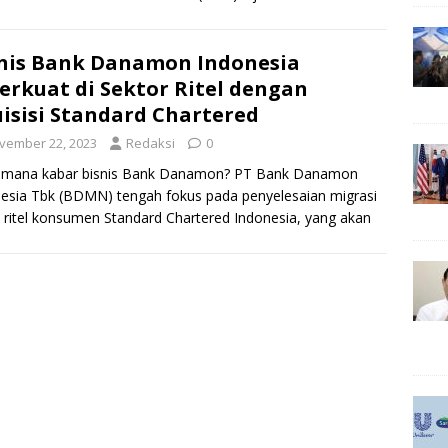
ung pada Desember 2023,
[…]
nis Bank Danamon Indonesia
erkuat di Sektor Ritel dengan
isisi Standard Chartered
vember 22, 2023
Redaksi
0
imana kabar bisnis Bank Danamon? PT Bank Danamon
esia Tbk (BDMN) tengah fokus pada penyelesaian migrasi
s ritel konsumen Standard Chartered Indonesia, yang akan
ra
[…]