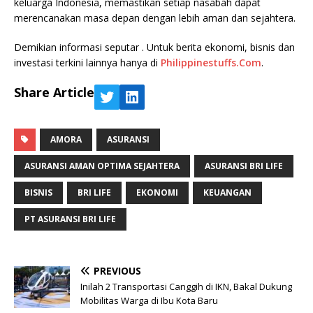
keluarga Indonesia, memastikan setiap nasabah dapat
merencanakan masa depan dengan lebih aman dan sejahtera.
Demikian informasi seputar . Untuk berita ekonomi, bisnis dan
investasi terkini lainnya hanya di
Philippinestuffs.Com
.
Share Article
AMORA
ASURANSI
ASURANSI AMAN OPTIMA SEJAHTERA
ASURANSI BRI LIFE
BISNIS
BRI LIFE
EKONOMI
KEUANGAN
PT ASURANSI BRI LIFE
PREVIOUS
Inilah 2 Transportasi Canggih di IKN, Bakal Dukung
Mobilitas Warga di Ibu Kota Baru