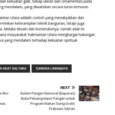
 dari kekuatan gaib. Setiap ukiran dan ornamentasi pada
yang mendalam, yang diwariskan secara turun-temurun.
mantan Utara adalah contoh yang menakjubkan dari
erminkan keterampilan teknik bangunan, tetapi juga
a. Melalui desain dan konstruksinya, rumah adat ini
ana masyarakat Kalimantan Utara menghargai hubungan
 yang mendalam terhadap kekuatan spiritual.
H ADAT KALTARA
TJANDRA LIMANJAYA
NEXT
 Aksi
Badan Pangan Nasional (Bapanas)
Buka Peluang Impor Pangan untuk
rmas
Program Makan Siang Gratis
Prabowo-Gibran