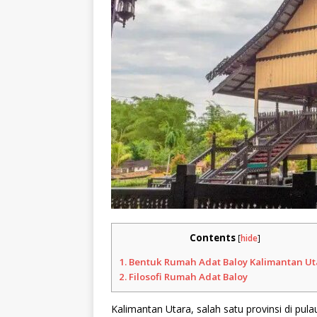
Contents
[
hide
]
1.
Bentuk Rumah Adat Baloy Kalimantan Ut
2.
Filosofi Rumah Adat Baloy
Kalimantan Utara, salah satu provinsi di pu