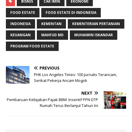
BISNIS
CAK IMIN
EKONOMI
FOOD ESTATE
FOOD ESTATE DI INDONESIA
INDONESIA
KEMENTAN
KEMENTERIAN PERTANIAN
KEUANGAN
MAHFUD MD
MUHAIMIN ISKANDAR
PROGRAM FOOD ESTATE
PREVIOUS
PHK Los Angeles Times: 100 Jurnalis Terancam,
Serikat Pekerja Ancam Mogok
NEXT
Pembaruan Kebijakan Pajak BBM: Insentif PPN DTP
Rumah Terus Berlanjut Tahun Ini