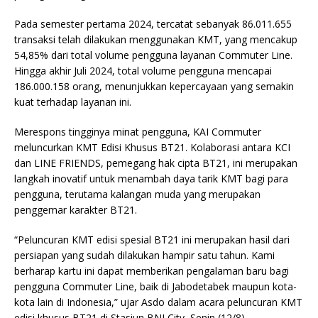
Pada semester pertama 2024, tercatat sebanyak 86.011.655
transaksi telah dilakukan menggunakan KMT, yang mencakup
54,85% dari total volume pengguna layanan Commuter Line.
Hingga akhir Juli 2024, total volume pengguna mencapai
186.000.158 orang, menunjukkan kepercayaan yang semakin
kuat terhadap layanan ini.
Merespons tingginya minat pengguna, KAI Commuter
meluncurkan KMT Edisi Khusus BT21. Kolaborasi antara KCI
dan LINE FRIENDS, pemegang hak cipta BT21, ini merupakan
langkah inovatif untuk menambah daya tarik KMT bagi para
pengguna, terutama kalangan muda yang merupakan
penggemar karakter BT21.
“Peluncuran KMT edisi spesial BT21 ini merupakan hasil dari
persiapan yang sudah dilakukan hampir satu tahun. Kami
berharap kartu ini dapat memberikan pengalaman baru bagi
pengguna Commuter Line, baik di Jabodetabek maupun kota-
kota lain di Indonesia,” ujar Asdo dalam acara peluncuran KMT
edisi khusus BT21 di Stasiun BNI City, Senin (12/8).