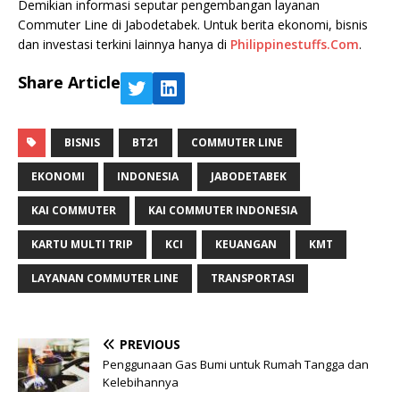
Demikian informasi seputar pengembangan layanan
Commuter Line di Jabodetabek. Untuk berita ekonomi, bisnis
dan investasi terkini lainnya hanya di
Philippinestuffs.Com
.
Share Article
BISNIS
BT21
COMMUTER LINE
EKONOMI
INDONESIA
JABODETABEK
KAI COMMUTER
KAI COMMUTER INDONESIA
KARTU MULTI TRIP
KCI
KEUANGAN
KMT
LAYANAN COMMUTER LINE
TRANSPORTASI
PREVIOUS
Penggunaan Gas Bumi untuk Rumah Tangga dan
Kelebihannya