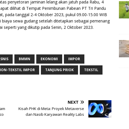
atas penyetoran jaminan lelang akan jatuh pada Rabu, 4
dapat dilihat di Tempat Penimbunan Pabean PT Tri Pandu
usat, pada tanggal 2-4 Oktober 2023, pukul 09.00-15.00 WIB
asi biaya sewa gudang setelah ditetapkan sebagai pemenang
 seperti yang dikutip pada Senin, 2 Oktober 2023.
ISNIS
BMMN
EKONOMI
IMPOR
NON-TEKSTIL IMPOR
TANJUNG PRIOK
TEKSTIL
NEXT
lam
Kisah PHK di Meta: Proyek Metaverse
co
dan Nasib Karyawan Reality Labs