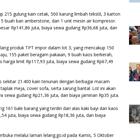
 215 gulung kain cetak, 500 karung limbah tekstil, 3 karton
 5 buah ban amberstone, dan 1 unit mesin air kompresor.
ebesar Rp141,86 juta, biaya sewa gudang Rp36,68 juta, dan
lelang produk TPT impor dalam lot 3, yang mencakup 150
baju, 155 paket beragam pakaian, 9 buah kaos berkerah,
iki harga limit Rp117,93 juta, biaya sewa gudang Rp67,49
up sekitar 21.400 kain tenunan dengan berbagai macam
taplak meja, cover sofa, serta sarung bantal. Lot ini akan
aya sewa gudang Rp21,36 juta, dan biaya jaminan Rp35 juta.
g 161 bale barang yang terdiri dari alas kaki bayi dan kaos
46,54 juta, biaya sewa gudang Rp18,36 juta, dan biaya
 terbuka melalui laman lelang.go.id pada Kamis, 5 Oktober