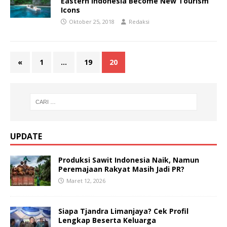
Eastern Indonesia Become New Tourism
Icons
Oktober 25, 2018
Redaksi
«
1
…
19
20
UPDATE
Produksi Sawit Indonesia Naik, Namun
Peremajaan Rakyat Masih Jadi PR?
Maret 12, 2026
Siapa Tjandra Limanjaya? Cek Profil
Lengkap Beserta Keluarga