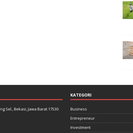
KATEGORI
ng Sel., Bekasi, Jawa Barat 17530
Business
Entrepreneur
Investment