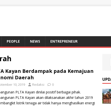
S
PEOPLE
NEWS
ENTREPRENEUR
erah
TA Kayan Berdampak pada Kemajuan
onomi Daerah
UPD
ptember 10, 2019
Redaksi
0
ngunan PLTA Kayan dinilai positif berbagai pihak.
angunan PLTA Kayan akan dilaksanakan akhir tahun 2019
Pembangkit listrik tenaga air tidak hanya menghasilkan energi
k
[…]