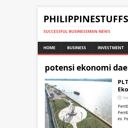
PHILIPPINESTUFF
SUCCESSFUL BUSINESSMAN NEWS
HOME
BUSINESS
INVESTMENT
potensi ekonomi da
PL
Ek
Se
Pemba
Pemb
ini. 
listri