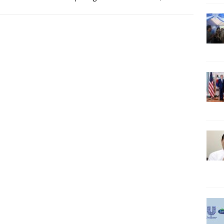
aksi, hingga jumlah
[…]