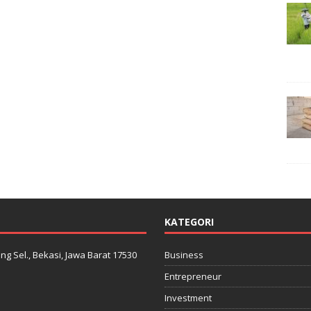
KATEGORI
ng Sel., Bekasi, Jawa Barat 17530
Business
Entrepreneur
Investment