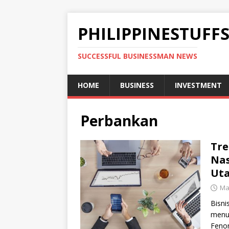
PHILIPPINESTUFF
SUCCESSFUL BUSINESSMAN NEWS
HOME
BUSINESS
INVESTMENT
Perbankan
Tre
Nas
Ut
Ma
Bisni
menun
Fenom