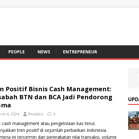
S
PEOPLE
NEWS
ENTREPRENEUR
n Positif Bisnis Cash Management:
abah BTN dan BCA Jadi Pendorong
UPD
ama
ret 4, 2024
Redaksi
0
s cash management atau pengelolaan kas terus
jukkan tren positif di sejumlah perbankan Indonesia.
ena ini tercermin dari peningkatan nilai transaksi, volume