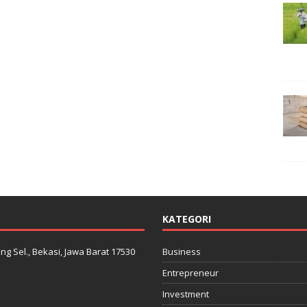
KATEGORI
ng Sel., Bekasi, Jawa Barat 17530
Business
Entrepreneur
Investment