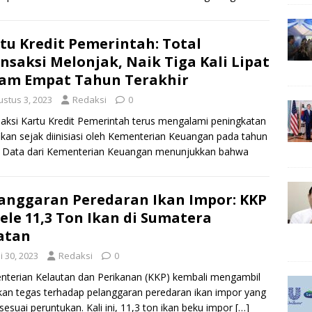
fli Hasan menyampaikan produksi
[…]
tu Kredit Pemerintah: Total
nsaksi Melonjak, Naik Tiga Kali Lipat
am Empat Tahun Terakhir
ustus 3, 2023
Redaksi
0
aksi Kartu Kredit Pemerintah terus mengalami peningkatan
fikan sejak diinisiasi oleh Kementerian Keuangan pada tahun
. Data dari Kementerian Keuangan menunjukkan bahwa
ma tahun 2022,
[…]
anggaran Peredaran Ikan Impor: KKP
ele 11,3 Ton Ikan di Sumatera
atan
i 30, 2023
Redaksi
0
terian Kelautan dan Perikanan (KKP) kembali mengambil
kan tegas terhadap pelanggaran peredaran ikan impor yang
 sesuai peruntukan. Kali ini, 11,3 ton ikan beku impor
[…]