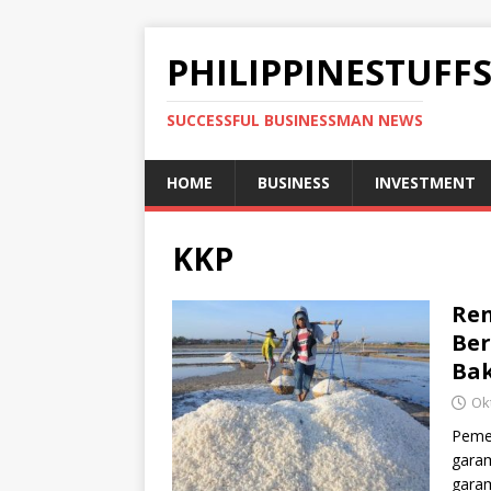
PHILIPPINESTUFF
SUCCESSFUL BUSINESSMAN NEWS
HOME
BUSINESS
INVESTMENT
KKP
Ren
Ber
Bak
Ok
Pemer
garam
garam