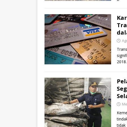
Zulki
Kar
Tra
dal
Ag
Trans
signi
2018
sela
Pel
Seg
Sel
Me
Kemen
tinda
tidak