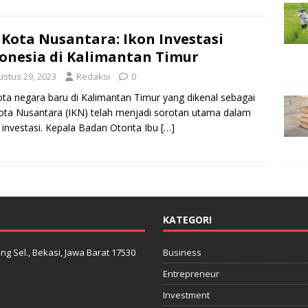
ri Investasi,
[…]
 Kota Nusantara: Ikon Investasi
onesia di Kalimantan Timur
ustus 29, 2023
Redaksi
0
ota negara baru di Kalimantan Timur yang dikenal sebagai
ota Nusantara (IKN) telah menjadi sorotan utama dalam
 investasi. Kepala Badan Otorita Ibu
[…]
KATEGORI
ng Sel., Bekasi, Jawa Barat 17530
Business
Entrepreneur
Investment