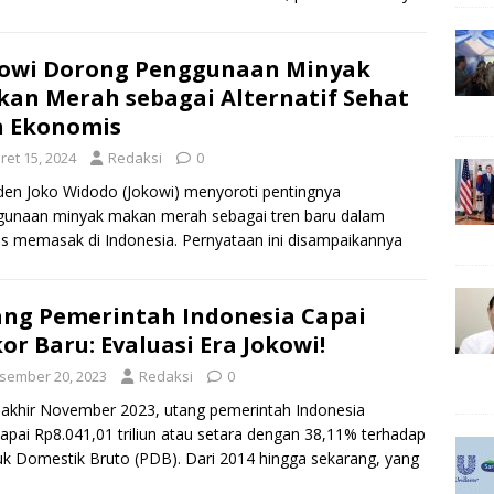
hadapi berbagai tantangan dan
[…]
owi Dorong Penggunaan Minyak
an Merah sebagai Alternatif Sehat
n Ekonomis
ret 15, 2024
Redaksi
0
den Joko Widodo (Jokowi) menyoroti pentingnya
gunaan minyak makan merah sebagai tren baru dalam
s memasak di Indonesia. Pernyataan ini disampaikannya
 meresmikan sebuah pabrik
[…]
ng Pemerintah Indonesia Capai
or Baru: Evaluasi Era Jokowi!
sember 20, 2023
Redaksi
0
akhir November 2023, utang pemerintah Indonesia
pai Rp8.041,01 triliun atau setara dengan 38,11% terhadap
k Domestik Bruto (PDB). Dari 2014 hingga sekarang, yang
ndai
[…]