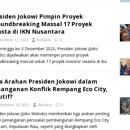
siden Jokowi Pimpin Proyek
undbreaking Massal 17 Proyek
sta di IKN Nusantara
sember 12, 2023
Redaksi
0
minggu ke-3 Desember 2023, Presiden Jokowi (Joko
o) dijadwalkan akan memimpin prosesi proyek
dbreaking massal untuk 17 proyek investor swasta di Ibu
 Negara
[…]
a Arahan Presiden Jokowi dalam
anganan Konflik Rempang Eco City,
utif?
ptember 26, 2023
Redaksi
0
den Jokowi (Joko Widodo) memberikan tiga arahan penting
m penanganan persoalan pembangunan Rempang Eco City
tam, Kepulauan Riau, seperti yang diungkapkan oleh