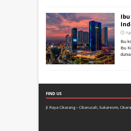
Mente
Ibu
Ind
Ag
Ibu k
Ibu K
dunia
FIND US
Jl. Raya Cikarang – Cibarusah, Sukaresmi, Cikara