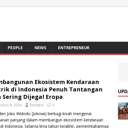
S
PEOPLE
NEWS
ENTREPRENEUR
mbangunan Ekosistem Kendaraan
trik di Indonesia Penuh Tantangan
UPD
 Sering Dijegal Eropa
ustus 8, 2024
Redaksi
0
den Joko Widodo (Jokowi) berbagi kisah mengenai
alanan panjang dalam membangun ekosistem kendaraan
ik di Indonesia. Selama lima tahun terakhir, pemerintahannya