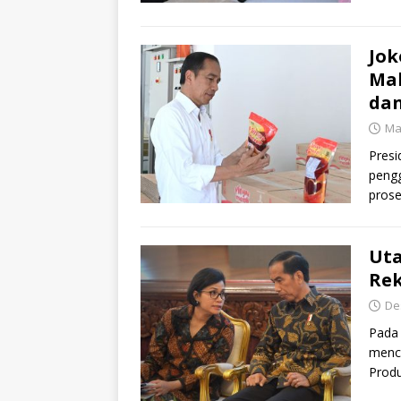
meng
Jok
Mak
da
Ma
Presi
peng
prose
saat
Uta
Rek
De
Pada 
menca
Produ
mena