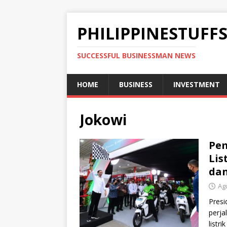
PHILIPPINESTUFF
SUCCESSFUL BUSINESSMAN NEWS
HOME
BUSINESS
INVESTMENT
Jokowi
Pe
Lis
dan
Ag
Presi
perj
listr