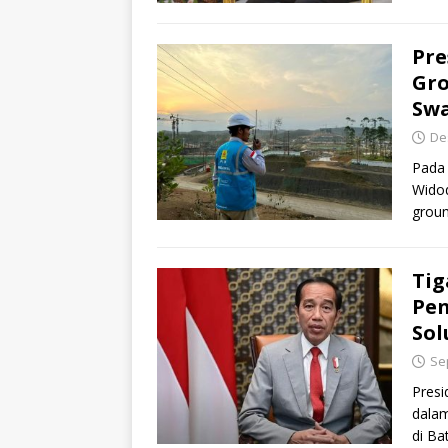
Pre
Gro
Swa
De
Pada 
Widod
groun
Kota
Tig
Pen
Sol
Se
Presi
dala
di Ba