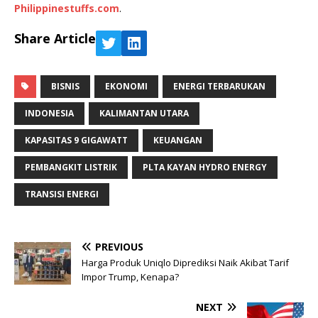
Philippinestuffs.com
.
Share Article
BISNIS
EKONOMI
ENERGI TERBARUKAN
INDONESIA
KALIMANTAN UTARA
KAPASITAS 9 GIGAWATT
KEUANGAN
PEMBANGKIT LISTRIK
PLTA KAYAN HYDRO ENERGY
TRANSISI ENERGI
PREVIOUS
Harga Produk Uniqlo Diprediksi Naik Akibat Tarif
Impor Trump, Kenapa?
NEXT