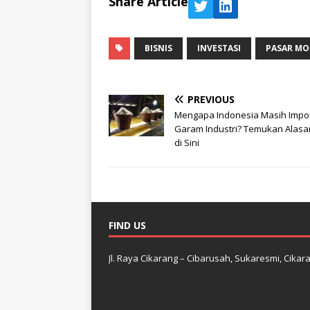
Share Article
BISNIS
INVESTASI
PASAR MO
PREVIOUS
Mengapa Indonesia Masih Impo
Garam Industri? Temukan Alas
di Sini
FIND US
Jl. Raya Cikarang – Cibarusah, Sukaresmi, Cikara