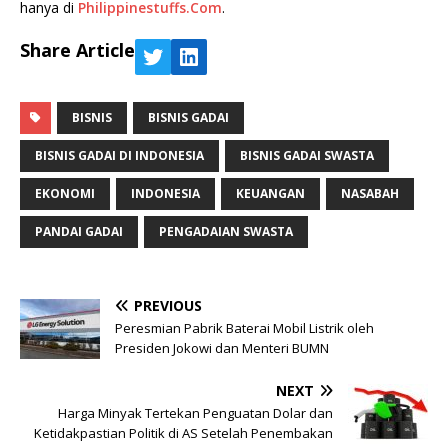
hanya di
Philippinestuffs.Com
.
Share Article
BISNIS
BISNIS GADAI
BISNIS GADAI DI INDONESIA
BISNIS GADAI SWASTA
EKONOMI
INDONESIA
KEUANGAN
NASABAH
PANDAI GADAI
PENGADAIAN SWASTA
PREVIOUS
Peresmian Pabrik Baterai Mobil Listrik oleh
Presiden Jokowi dan Menteri BUMN
NEXT
Harga Minyak Tertekan Penguatan Dolar dan
Ketidakpastian Politik di AS Setelah Penembakan