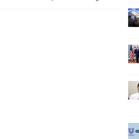
usan ini diambil setelah adanya
[…]