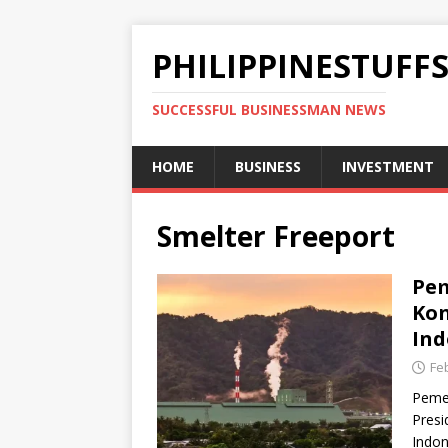
PHILIPPINESTUFF
SUCCESSFUL BUSINESSMAN NEWS
HOME
BUSINESS
INVESTMENT
Smelter Freeport
Pem
Kon
Ind
Feb
Pemer
Presi
Indon