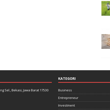
KATEGORI
ng Sel., Bekasi, Jawa Barat 17530
Business
Entrepreneur
Investment