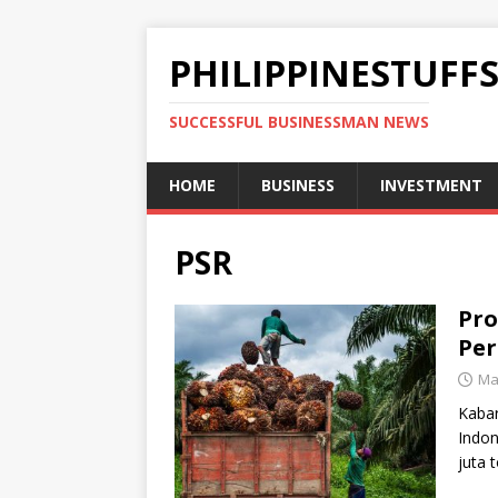
PHILIPPINESTUFF
SUCCESSFUL BUSINESSMAN NEWS
HOME
BUSINESS
INVESTMENT
PSR
Pro
Per
Ma
Kabar
Indon
juta 