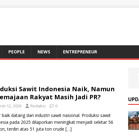
S
PEOPLE
NEWS
ENTREPRENEUR
duksi Sawit Indonesia Naik, Namun
emajaan Rakyat Masih Jadi PR?
UPD
ret 12, 2026
Redaksi
0
 baik datang dari industri sawit nasional. Produksi sawit
esia pada 2025 dilaporkan meningkat menjadi sekitar 56
ton, terdiri atas 51 juta ton crude
[…]