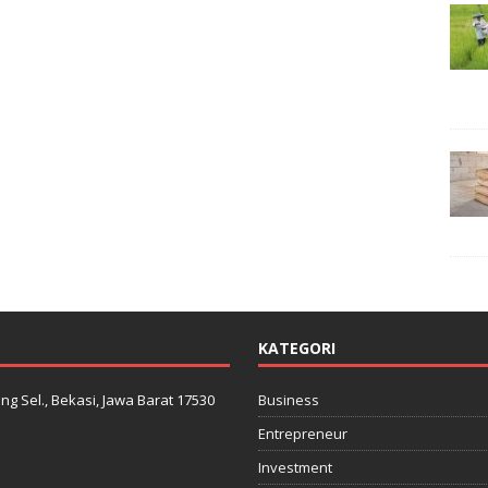
KATEGORI
ng Sel., Bekasi, Jawa Barat 17530
Business
Entrepreneur
Investment