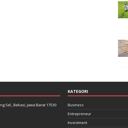
KATEGORI
ng Sel., Bekasi, Jawa Barat 17530
Business
Entrepreneur
Investment