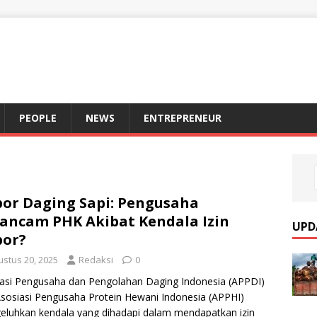
S
PEOPLE
NEWS
ENTREPRENEUR
or Daging Sapi: Pengusaha
ancam PHK Akibat Kendala Izin
UPD
por?
ustus 20, 2025
Redaksi
0
asi Pengusaha dan Pengolahan Daging Indonesia (APPDI)
sosiasi Pengusaha Protein Hewani Indonesia (APPHI)
luhkan kendala yang dihadapi dalam mendapatkan izin