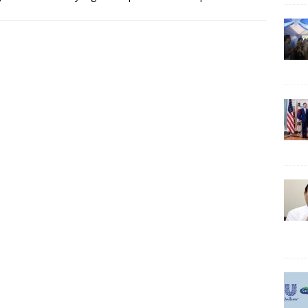
 daging sapi. Kendala
[…]