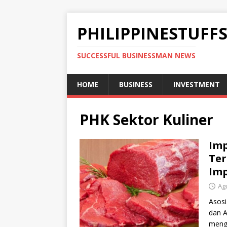
PHILIPPINESTUFF
SUCCESSFUL BUSINESSMAN NEWS
HOME
BUSINESS
INVESTMENT
PHK Sektor Kuliner
Imp
Ter
Im
Ag
Asosi
dan A
menge