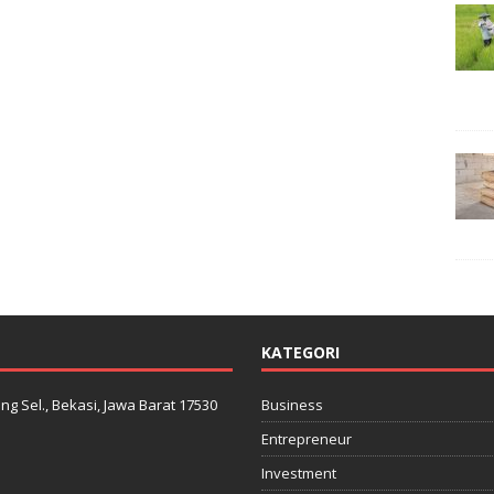
KATEGORI
ng Sel., Bekasi, Jawa Barat 17530
Business
Entrepreneur
Investment