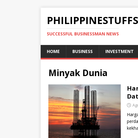
PHILIPPINESTUFF
SUCCESSFUL BUSINESSMAN NEWS
HOME
BUSINESS
INVESTMENT
Minyak Dunia
Har
Dat
Ag
Harg
perda
kekha
satu