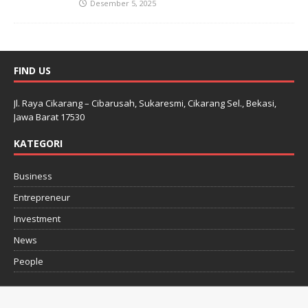
Desember 5, 2025
FIND US
Jl. Raya Cikarang – Cibarusah, Sukaresmi, Cikarang Sel., Bekasi,
Jawa Barat 17530
KATEGORI
Business
Entrepreneur
Investment
News
People
Copyright © 2026 | WordPress Theme by
MH Themes