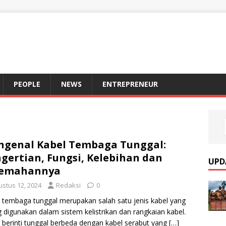
S
PEOPLE
NEWS
ENTREPRENEUR
genal Kabel Tembaga Tunggal:
gertian, Fungsi, Kelebihan dan
UPD
lemahannya
ustus 12, 2024
Redaksi
0
 tembaga tunggal merupakan salah satu jenis kabel yang
g digunakan dalam sistem kelistrikan dan rangkaian kabel.
 berinti tunggal berbeda dengan kabel serabut yang
[…]