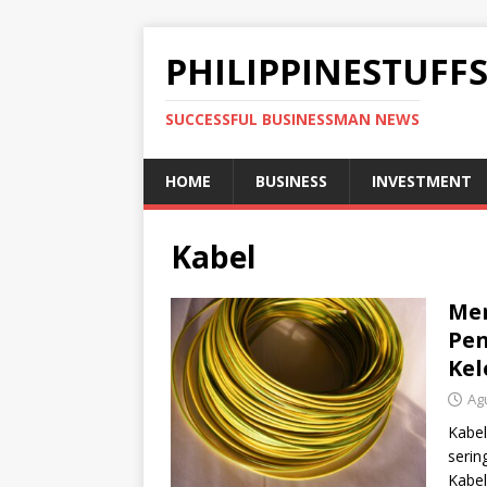
PHILIPPINESTUFF
SUCCESSFUL BUSINESSMAN NEWS
HOME
BUSINESS
INVESTMENT
Kabel
Men
Pen
Ke
Ag
Kabel
serin
Kabel