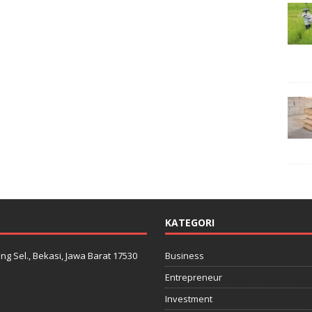
KATEGORI
ng Sel., Bekasi, Jawa Barat 17530
Business
Entrepreneur
Investment