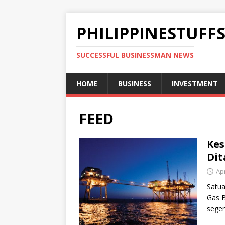
PHILIPPINESTUFF
SUCCESSFUL BUSINESSMAN NEWS
HOME
BUSINESS
INVESTMENT
FEED
Kes
Dit
Apr
Satua
Gas B
seger