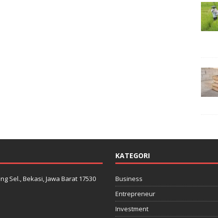
KATEGORI
ng Sel., Bekasi, Jawa Barat 17530
Business
Entrepreneur
Investment