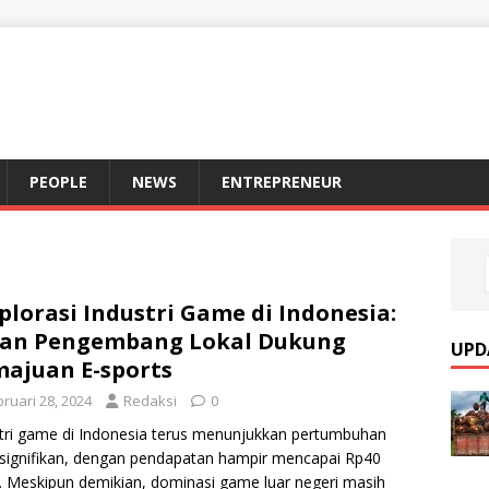
S
PEOPLE
NEWS
ENTREPRENEUR
plorasi Industri Game di Indonesia:
ran Pengembang Lokal Dukung
UPD
ajuan E-sports
ruari 28, 2024
Redaksi
0
tri game di Indonesia terus menunjukkan pertumbuhan
signifikan, dengan pendapatan hampir mencapai Rp40
un. Meskipun demikian, dominasi game luar negeri masih