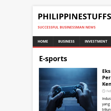
PHILIPPINESTUFF
SUCCESSFUL BUSINESSMAN NEWS
HOME
BUSINESS
INVESTMENT
E-sports
Eks
Pe
Kem
Feb
Indus
yang 
trili