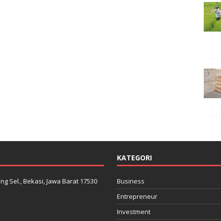
KATEGORI
ng Sel., Bekasi, Jawa Barat 17530
Business
Entrepreneur
Investment