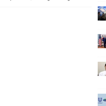
 kuat. Data
[…]